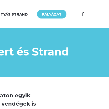
FACEBOOK
TYÁS STRAND
PÁLYÁZAT
ert és Strand
laton egyik
 vendégek is