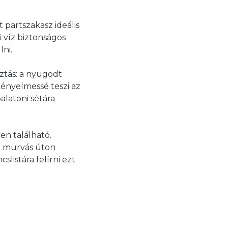
t partszakasz ideális
ő víz biztonságos
lni.
sztás: a nyugodt
kényelmessé teszi az
alatoni sétára
en található.
ti murvás úton
listára felírni ezt