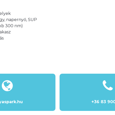
elyek
gy, napernyő, SUP
(kb 300 nm)
akasz
ás
Tel
06
83
90
361
yaspark.hu
+36 83 900