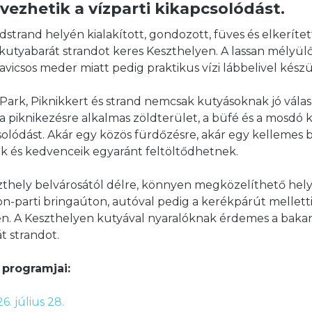
vezhetik a vízparti kikapcsolódást.
dstrand helyén kialakított, gondozott, füves és elkerítet
i kutyabarát strandot keres Keszthelyen. A lassan mélyül
kavicsos meder miatt pedig praktikus vízi lábbelivel készü
 Park, Piknikkert és strand nemcsak kutyásoknak jó vála
 a piknikezésre alkalmas zöldterület, a büfé és a mosdó 
olódást. Akár egy közös fürdőzésre, akár egy kellemes b
dik és kedvenceik egyaránt feltöltődhetnek.
zthely belvárosától délre, könnyen megközelíthető hely
on-parti bringaúton, autóval pedig a kerékpárút mellet
n. A Keszthelyen kutyával nyaralóknak érdemes a bakancs
t strandot.
 programjai:
. július 28.