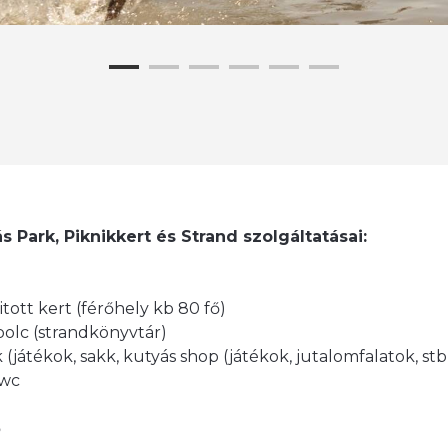
s Park, Piknikkert és Strand szolgáltatásai:
itott kert (férőhely kb 80 fő)
polc (strandkönyvtár)
k (játékok, sakk, kutyás shop (játékok, jutalomfalatok, stb
 wc
ő