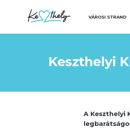
Skip
to
VÁROSI STRAND
main
content
Keszthelyi K
A Keszthelyi 
legbarátságo