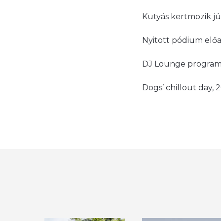
Kutyás kertmozik jú
Nyitott pódium előad
DJ Lounge programo
Dogs’ chillout day, 