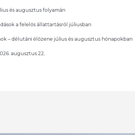
lius és augusztus folyamán
ások a felelős állattartásról júliusban
k – délutáni élőzene július és augusztus hónapokban
2026. augusztus 22.