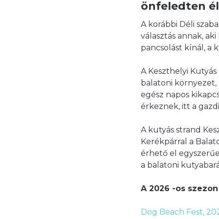
önfeledten él
A korábbi Déli szaba
választás annak, ak
pancsolást kínál, a 
A Keszthelyi Kutyás
balatoni környezet,
egész napos kikapcs
érkeznek, itt a gaz
A kutyás strand Kes
Kerékpárral a Balat
érhető el egyszerűe
a balatoni kutyabará
A 2026 -os szezon
Dog Beach Fest, 2026