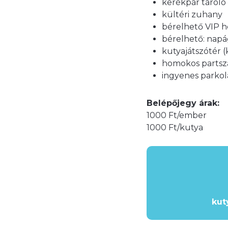
kerékpár tároló
kültéri zuhany
bérelhető VIP h
bérelhető: napá
kutyajátszótér 
homokos partsz
ingyenes parkol
Belépőjegy árak:
1000 Ft/ember
1000 Ft/kutya
kut